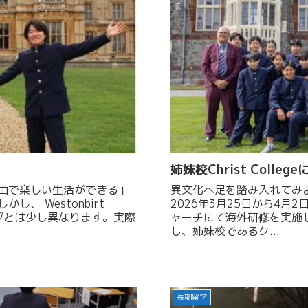
姉妹校Christ College
由で楽しい⽣活ができる」
異文化へ足を踏み入れてみよう！ 本校では国際理解教育
、 Westonbirt
2026年3月25日から4
ージとは少し異なります。実際
ャーチにて海外研修を実施し
し、姉妹校であるク...
長期留学