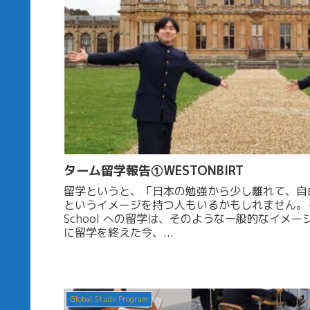
ターム留学報告①WESTONBIRT
留学というと、「⽇本の勉強から少し離れて、⾃
というイメージを持つ⼈もいるかもしれません。しかし
School への留学は、そのような⼀般的なイメ
に留学を終えた今、...
Global Study Program