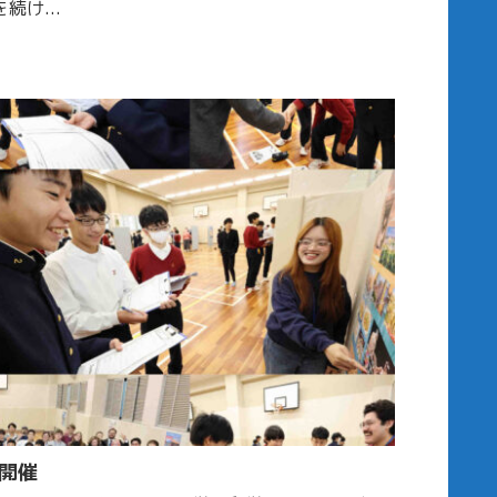
け...
開催